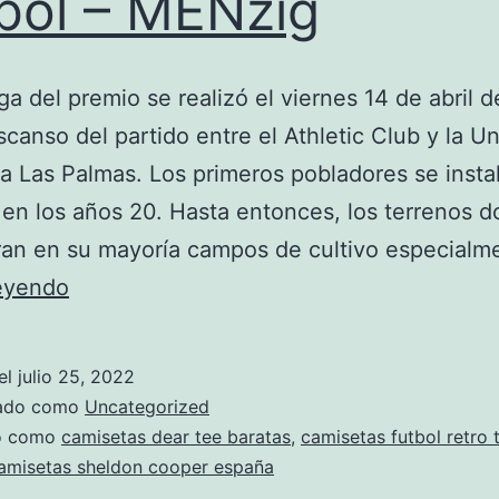
bol – MENzig
ga del premio se realizó el viernes 14 de abril 
scanso del partido entre el Athletic Club y la U
a Las Palmas. Los primeros pobladores se insta
o en los años 20. Hasta entonces, los terrenos 
ran en su mayoría campos de cultivo especial
Temporada
leyendo
21/22:
Las
el
julio 25, 2022
Mejores
zado como
Uncategorized
Camisetas
do como
camisetas dear tee baratas
,
camisetas futbol retro t
amisetas sheldon cooper españa
De