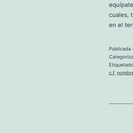
equípate
cuales, 
en el te
Publicada 
Categori
Etiqueta
c.f
,
nombre