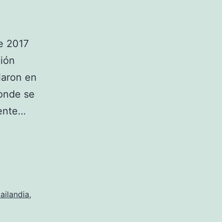
de 2017
nión
laron en
donde se
mente…
ailandia
,