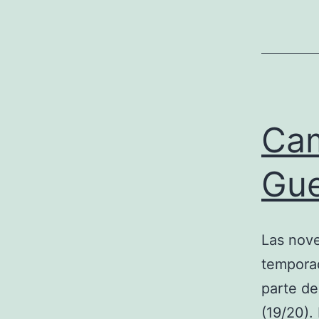
Cam
Gue
Las nove
temporad
parte de
(19/20). 