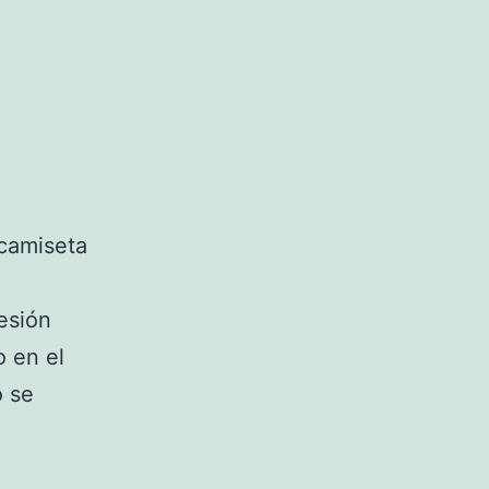
–
AS.com
 camiseta
resión
o en el
o se