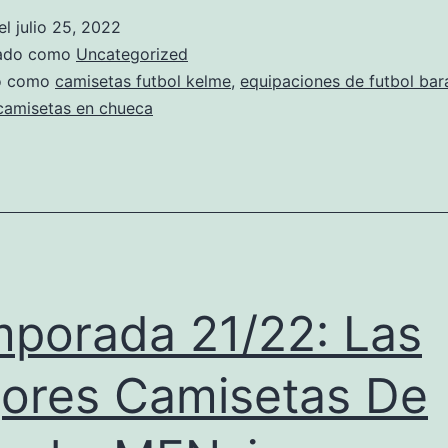
Personalizadas
el
julio 25, 2022
Desde
zado como
Uncategorized
1,22€
do como
camisetas futbol kelme
,
equipaciones de futbol bara
camisetas en chueca
(Page
2)
porada 21/22: Las
ores Camisetas De