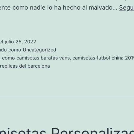
rente como nadie lo ha hecho al malvado…
Segu
Camisetas
Star
Wars
el
julio 25, 2022
zado como
Uncategorized
Guerra
do como
camisetas baratas vans
,
camisetas futbol china 201
replicas del barcelona
De
Las
Galaxias
isetas Personaliza