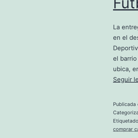
Fút
La entre
en el de
Deportiv
el barri
ubica, e
Seguir 
Publicada 
Categori
Etiqueta
comprar c