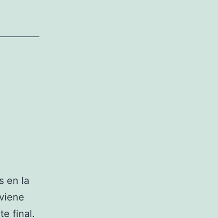
s en la
 viene
te final.