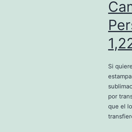
Cam
Per
1,2
Si quier
estampad
sublimac
por tran
que el l
transfie