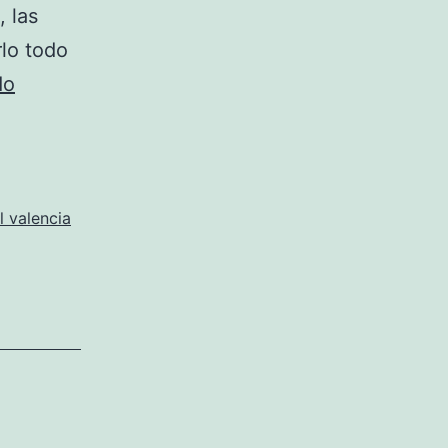
 las
rlo todo
Así
do
Son
Las
Camisetas
Y
l valencia
Patrocinadores
De
Los
Equipos
De
LaLiga