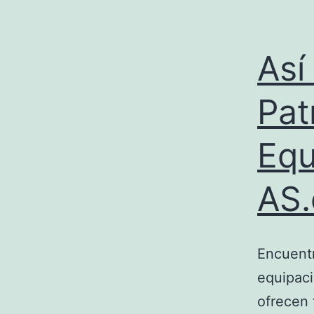
Así
Pat
Equ
AS
Encuentr
equipaci
ofrecen 