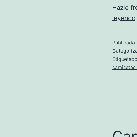
Hazle f
leyendo
Publicada 
·
Categori
Etiqueta
camisetas 
Cam