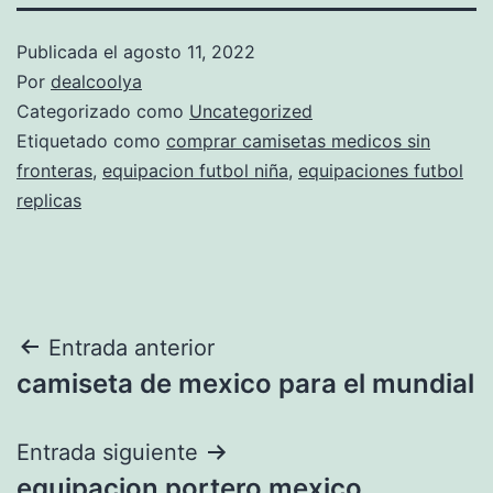
Publicada el
agosto 11, 2022
Por
dealcoolya
Categorizado como
Uncategorized
Etiquetado como
comprar camisetas medicos sin
fronteras
,
equipacion futbol niña
,
equipaciones futbol
replicas
Navegación
Entrada anterior
camiseta de mexico para el mundial
de
entradas
Entrada siguiente
equipacion portero mexico