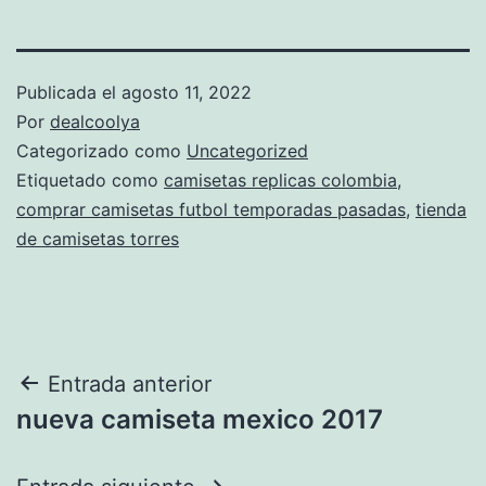
Publicada el
agosto 11, 2022
Por
dealcoolya
Categorizado como
Uncategorized
Etiquetado como
camisetas replicas colombia
,
comprar camisetas futbol temporadas pasadas
,
tienda
de camisetas torres
Navegación
Entrada anterior
nueva camiseta mexico 2017
de