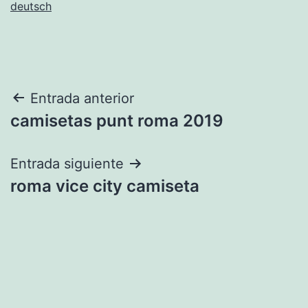
deutsch
Navegación
Entrada anterior
camisetas punt roma 2019
de
entradas
Entrada siguiente
roma vice city camiseta