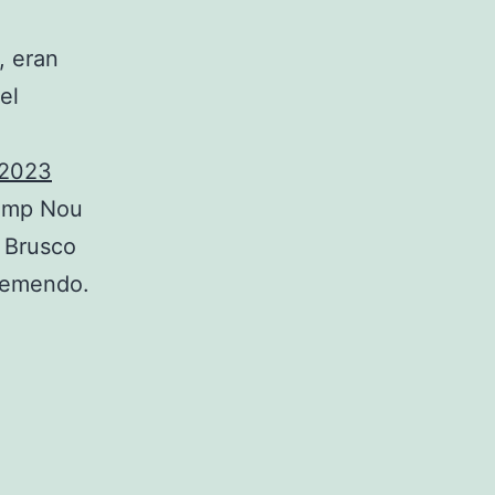
, eran
el
 2023
Camp Nou
. Brusco
tremendo.