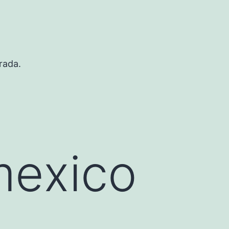
rada.
mexico