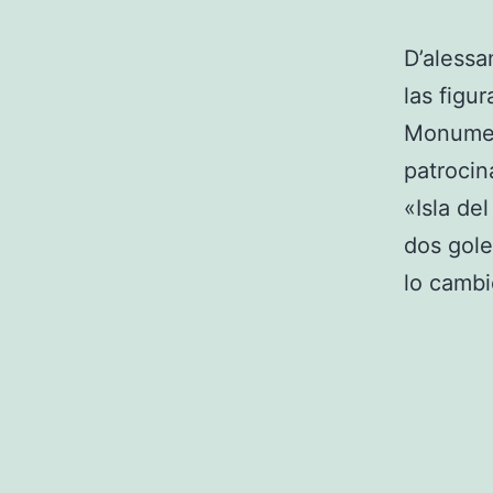
D’alessa
las figu
Monument
patroci
«Isla de
dos gole
lo cambi