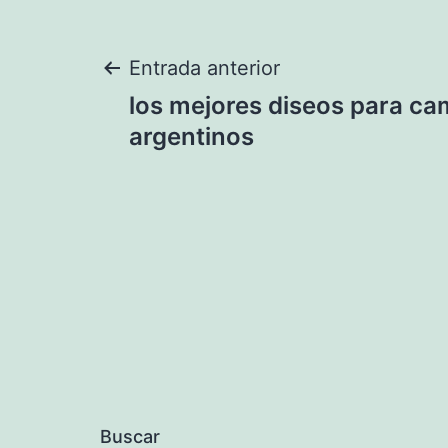
Navegación
Entrada anterior
los mejores diseos para ca
de
argentinos
entradas
Buscar