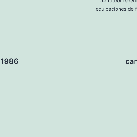
de futbol teneri
equipaciones de 
 1986
ca