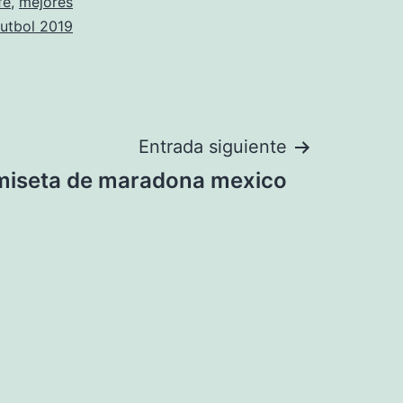
fe
,
mejores
futbol 2019
Entrada siguiente
miseta de maradona mexico