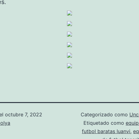
es.
el
octubre 7, 2022
Categorizado como
Unc
olya
Etiquetado como
equip
futbol baratas luanvi
,
eq