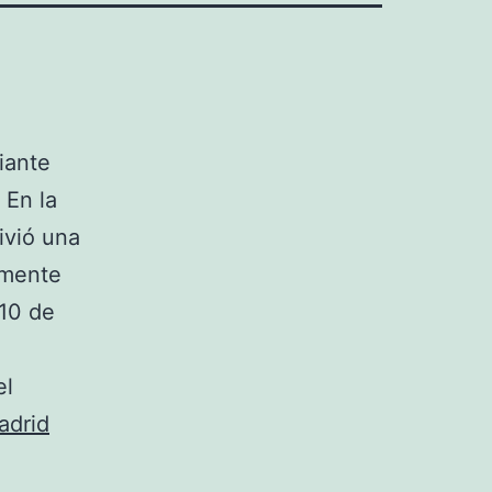
iante
 En la
vivió una
lmente
 10 de
el
adrid