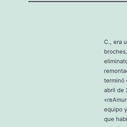
C., era 
broches,
eliminat
remontad
terminó 
abril de
«reAmun
equipo y
que habí