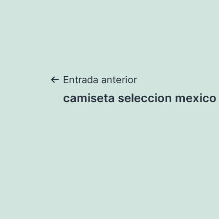
Navegación
Entrada anterior
camiseta seleccion mexico
de
entradas