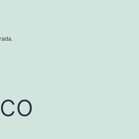
rada.
ico