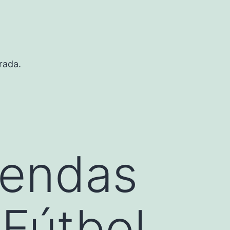
rada.
iendas
Fútbol