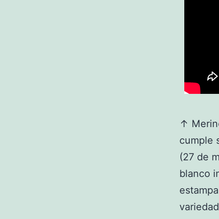
↑ Merino
cumple 
(27 de m
blanco i
estampac
variedad