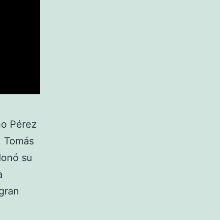
no Pérez
, Tomás
donó su
a
gran