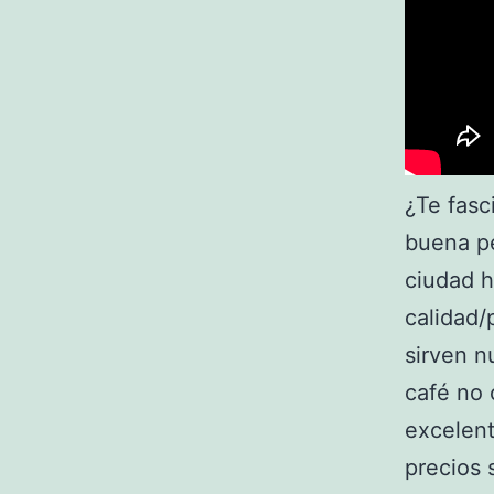
¿Te fasc
buena pe
ciudad h
calidad/
sirven n
café no 
excelent
precios 