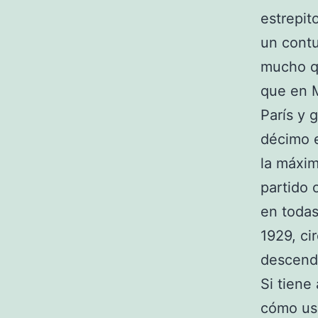
estrepit
un contu
mucho q
que en M
París y 
décimo e
la máxim
partido 
en todas
1929, ci
descendi
Si tiene
cómo us