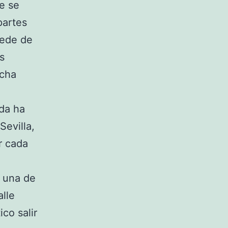
de se
partes
sede de
es
rcha
eda ha
Sevilla,
r cada
s una de
lle
co salir