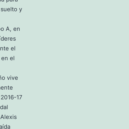
 suelto y
po A, en
líderes
nte el
 en el
ño vive
mente
 2016-17
dal
 Alexis
aída