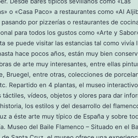
er. Desde bares típicos sevillanos como «Las
» o «Casa Paco» a restaurantes como «Al Alji
pasando por pizzerías o restaurantes de cocin
ional para todos los gustos como «Arte y Sabor»
ta se puede visitar las estancias tal como vivía 
 hasta hace pocos años, están muy bien conser
bras de arte muy interesantes, entre ellas pintu
, Bruegel, entre otras, colecciones de porcela
etc. Repartido en 4 plantas, el museo interactivo 
s táctiles, vídeos, objetos y olores para dar inf
 historia, los estilos y del desarrollo del flamen
luz a éste arte muy típico de España y sobre to
a. Museo del Baile Flamenco – Situado en el Ba
o de Santa Cruz, el museo ofrece una experienc