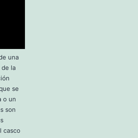
 de una
 de la
ción
 que se
a o un
es son
os
l casco