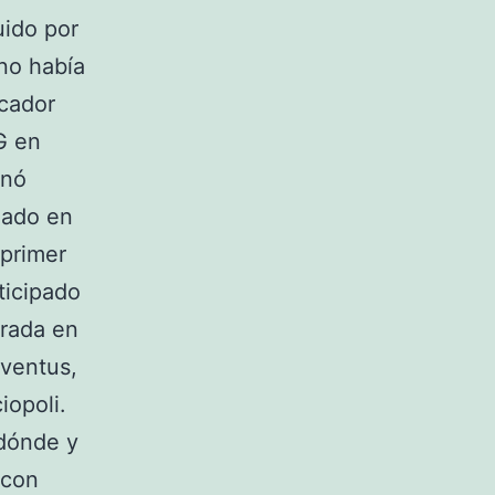
uido por
 no había
cador
G en
inó
gado en
 primer
ticipado
urada en
uventus,
iopoli.
 dónde y
 con