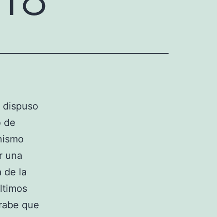
I dispuso
o de
onismo
r una
 de la
ltimos
árabe que