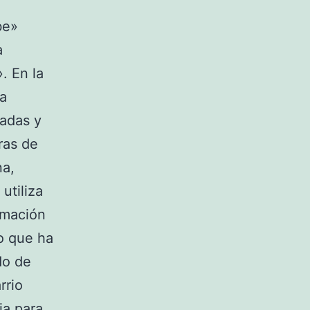
be»
a
. En la
la
vadas y
ras de
na,
utiliza
ormación
co que ha
do de
rrio
ia para