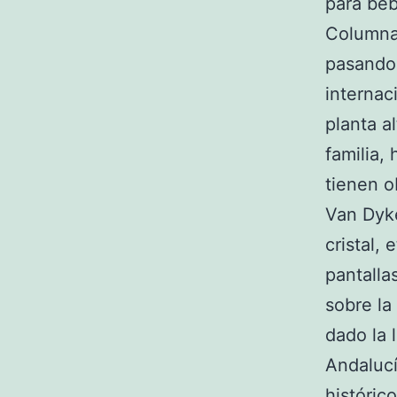
para beb
Columnas
pasando 
internac
planta al
familia,
tienen o
Van Dyke
cristal, 
pantalla
sobre la
dado la 
Andalucí
históric