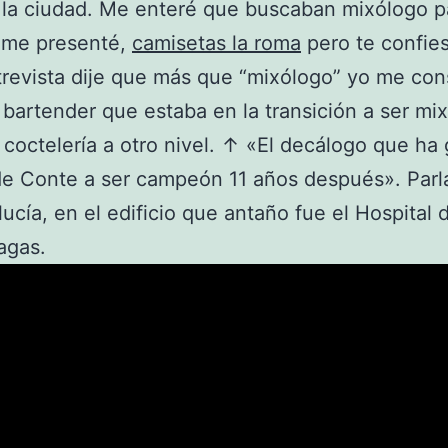
la ciudad. Me enteré que buscaban mixólogo pa
y me presenté,
camisetas la roma
pero te confie
trevista dije que más que “mixólogo” yo me con
bartender que estaba en la transición a ser mi
u coctelería a otro nivel. ↑ «El decálogo que ha
 de Conte a ser campeón 11 años después». Par
ucía, en el edificio que antaño fue el Hospital d
agas.