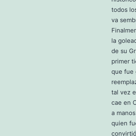
todos lo
va sembr
Finalmen
la golea
de su Gr
primer t
que fue 
reempla
tal vez 
cae en 
a manos 
quien fu
convirti