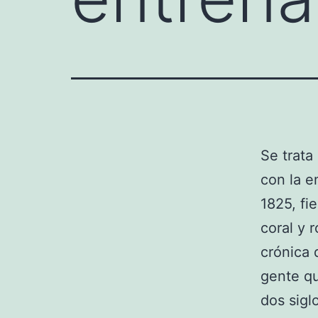
Se trata
con la e
1825, fi
coral y 
crónica 
gente qu
dos sigl