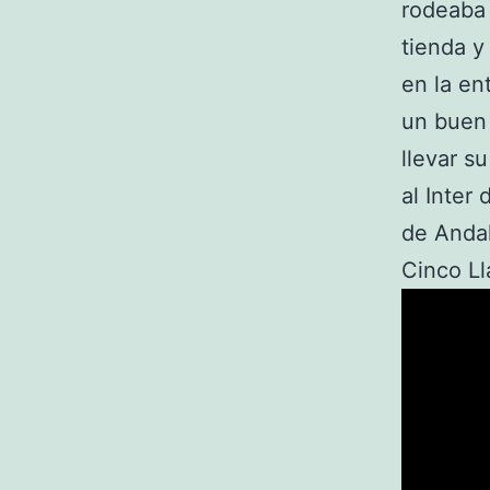
rodeaba 
tienda 
en la en
un buen 
llevar s
al Inter
de Andal
Cinco Ll