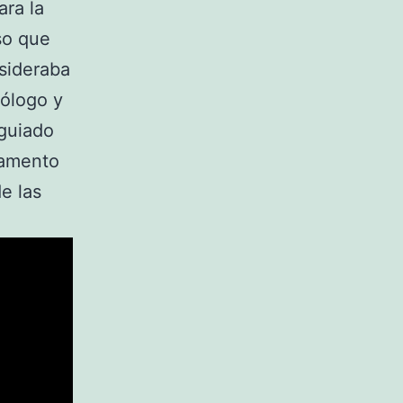
ra la
so que
sideraba
xólogo y
 guiado
lamento
e las