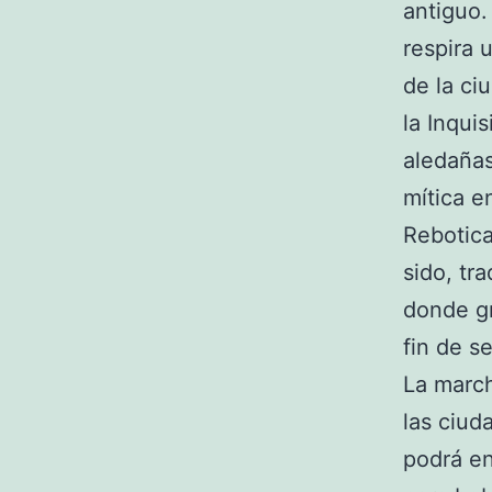
antiguo.
respira 
de la ci
la Inquis
aledañas
mítica e
Rebotica
sido, tr
donde gr
fin de s
La march
las ciud
podrá en