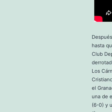
Después
hasta qu
Club Dep
derrotad
Los Cár
Cristian
el Grana
una de e
(6-0) y 