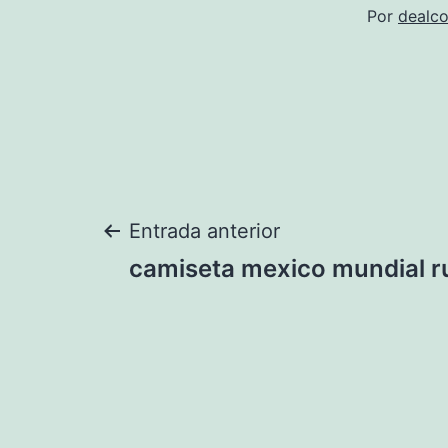
Por
dealco
Navegación
Entrada anterior
camiseta mexico mundial 
de
entradas