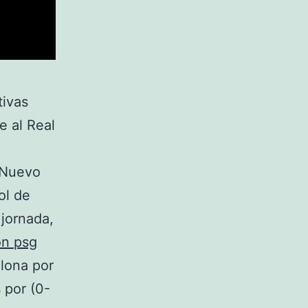
tivas
e al Real
o Nuevo
ol de
 jornada,
on psg
lona por
 por (0-