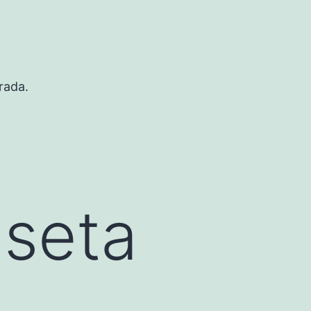
rada.
seta