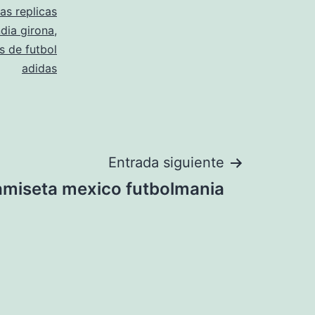
as replicas
ndia girona
,
s de futbol
adidas
Entrada siguiente
amiseta mexico futbolmania