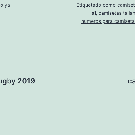
olya
Etiquetado como
camiset
a1
,
camisetas taila
numeros para camiseta
rugby 2019
c