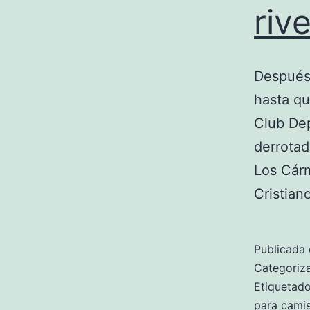
rive
Después
hasta qu
Club Dep
derrotad
Los Cár
Cristia
Publicada 
Categori
Etiqueta
para camis