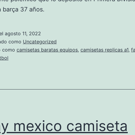
 barça 37 años.
el
agosto 11, 2022
zado como
Uncategorized
do como
camisetas baratas equipos
,
camisetas replicas a1
,
f
tbol
y mexico camiseta