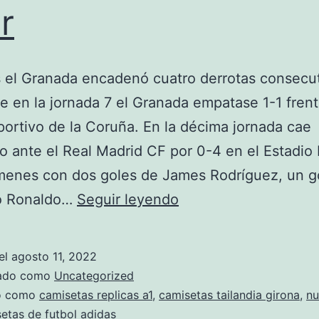
r
 el Granada encadenó cuatro derrotas consecu
e en la jornada 7 el Granada empatase 1-1 frent
ortivo de la Coruña. En la décima jornada cae
o ante el Real Madrid CF por 0-4 en el Estadi
menes con dos goles de James Rodríguez, un g
ebay
no Ronaldo…
Seguir leyendo
mexico
camiseta
el
agosto 11, 2022
river
zado como
Uncategorized
do como
camisetas replicas a1
,
camisetas tailandia girona
,
n
etas de futbol adidas