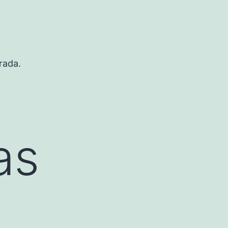
rada.
as