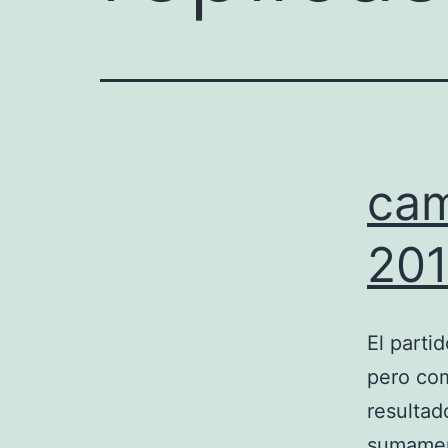
cam
20
El parti
pero com
resultad
sumament