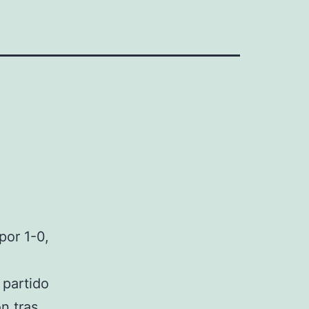
por 1-0,
l
 partido
n tras