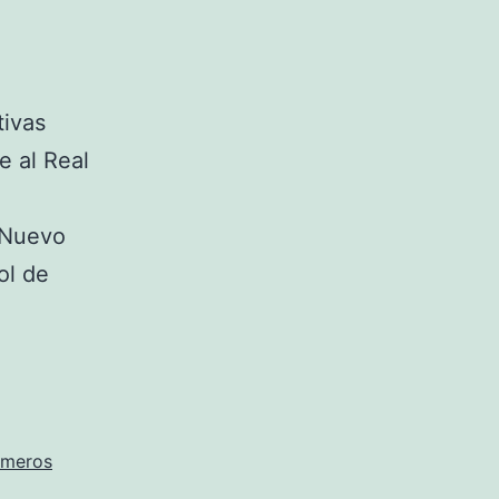
tivas
e al Real
o Nuevo
ol de
umeros