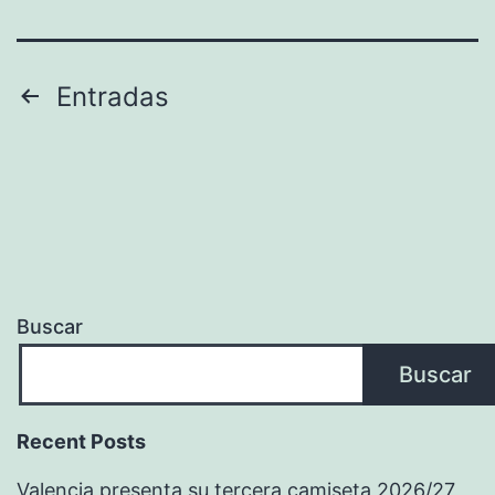
Paginación
Entradas
de
entradas
Buscar
Buscar
Recent Posts
Valencia presenta su tercera camiseta 2026/27