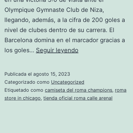
Olympique Gymnaste Club de Niza,
llegando, además, a la cifra de 200 goles a
nivel de clubes dentro de su carrera. El
Barcelona domina en el marcador gracias a
modelo
los goles…
Seguir leyendo
de
camiseta
Publicada el
agosto 15, 2023
de
Categorizado como
Uncategorized
la
Etiquetado como
camiseta del roma champions
,
roma
store in chicago
,
tienda oficial roma calle arenal
roma