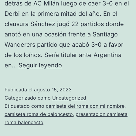
detrás de AC Milán luego de caer 3-0 en el
Derbi en la primera mitad del año. En el
clausura Sánchez jugó 22 partidos donde
anotó en una ocasión frente a Santiago
Wanderers partido que acabó 3-0 a favor
de los loínos. Sería titular ante Argentina
camiseta
en…
Seguir leyendo
as
roma
Publicada el
agosto 15, 2023
segunda
Categorizado como
Uncategorized
equipacion
Etiquetado como
camiseta del roma con mi nombre
,
camiseta roma de baloncesto
,
presentacion camiseta
2016
roma baloncesto
2017