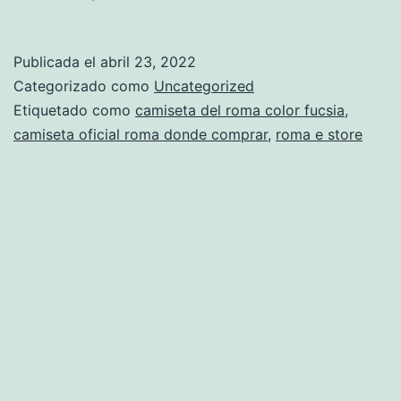
roma
2018
Publicada el
abril 23, 2022
niño
Categorizado como
Uncategorized
precio
Etiquetado como
camiseta del roma color fucsia
,
camiseta oficial roma donde comprar
,
roma e store