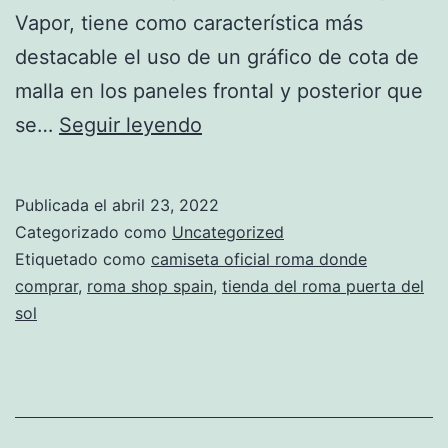
Vapor, tiene como característica más
destacable el uso de un gráfico de cota de
malla en los paneles frontal y posterior que
camisetas
se…
Seguir leyendo
del
roma
Publicada el
abril 23, 2022
para
Categorizado como
Uncategorized
mujeres
Etiquetado como
camiseta oficial roma donde
comprar
,
roma shop spain
,
tienda del roma puerta del
sol