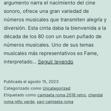
argumento narra el nacimiento del cine
sonoro, ofrece una gran variedad de
números musicales que transmiten alegría y
diversión. Esta cinta daba la bienvenida a la
década de los 80 con un buen puñado de
números musicales. Uno de sus temas
musicales más representativos es Fame,
camiseta
interpretado…
Seguir leyendo
conmemorativa
liverpool
Publicada el
agosto 15, 2023
final
Categorizado como
Uncategorized
de
Etiquetado como
camiseta roma 2018 retro
,
chandal
roma niño verde
,
xavi camiseta roma
roma