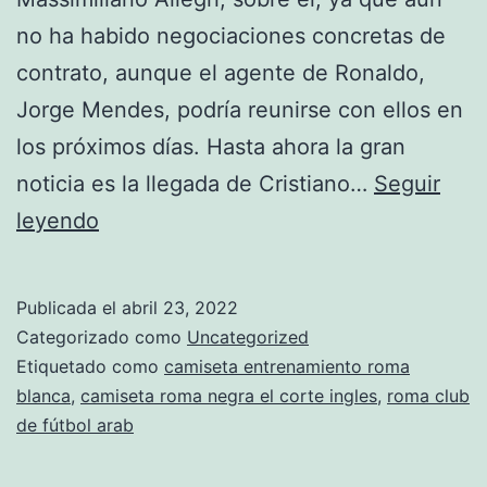
no ha habido negociaciones concretas de
contrato, aunque el agente de Ronaldo,
Jorge Mendes, podría reunirse con ellos en
los próximos días. Hasta ahora la gran
noticia es la llegada de Cristiano…
Seguir
camiseta
leyendo
roma
chica
Publicada el
abril 23, 2022
el
Categorizado como
Uncategorized
corte
Etiquetado como
camiseta entrenamiento roma
blanca
,
camiseta roma negra el corte ingles
,
roma club
ingles
de fútbol arab