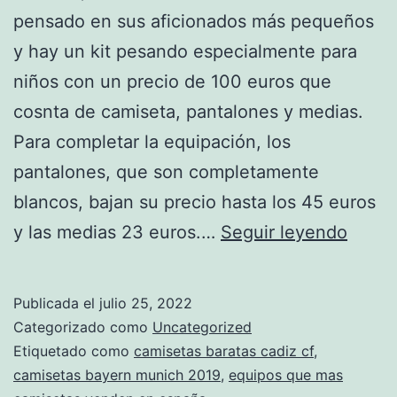
pensado en sus aficionados más pequeños
y hay un kit pesando especialmente para
niños con un precio de 100 euros que
cosnta de camiseta, pantalones y medias.
Para completar la equipación, los
pantalones, que son completamente
blancos, bajan su precio hasta los 45 euros
Tiend
y las medias 23 euros.…
Seguir leyendo
Répli
Camis
Publicada el
julio 25, 2022
De
Categorizado como
Uncategorized
Futbo
Etiquetado como
camisetas baratas cadiz cf
,
camisetas bayern munich 2019
,
equipos que mas
Origin