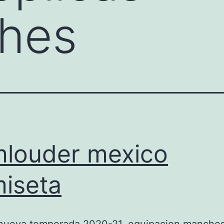
ches
louder mexico
iseta