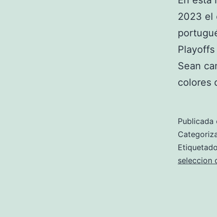
En esta
2023 el 
portugué
Playoffs
Sean cam
colores 
Publicada 
Categori
Etiqueta
seleccion