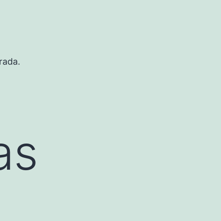
rada.
as