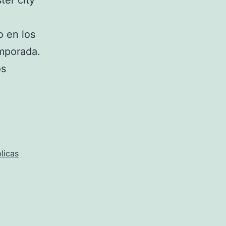
er city
o en los
emporada.
os
licas