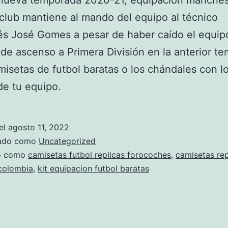
 nueva temporada 2020-21, equipacion manchest
club mantiene al mando del equipo al técnico
s José Gomes a pesar de haber caído el equip
 de ascenso a Primera División en la anterior t
isetas de futbol baratas o los chándales con l
de tu equipo.
el
agosto 11, 2022
zado como
Uncategorized
do como
camisetas futbol replicas forocoches
,
camisetas rep
 colombia
,
kit equipacion futbol baratas