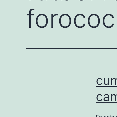
foroco
cum
cam