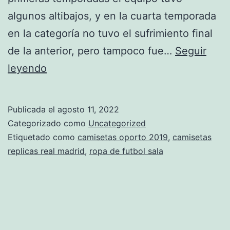
algunos altibajos, y en la cuarta temporada
en la categoría no tuvo el sufrimiento final
de la anterior, pero tampoco fue…
Seguir
camiseta
leyendo
de
mexico
Publicada el
agosto 11, 2022
para
Categorizado como
Uncategorized
el
Etiquetado como
camisetas oporto 2019
,
camisetas
replicas real madrid
,
ropa de futbol sala
mundial
2018