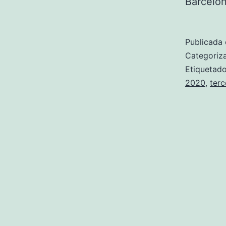
Barcelon
Publicada 
Categori
Etiqueta
2020
,
terc