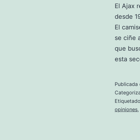
El Ajax 
desde 19
El camis
se ciñe 
que busc
esta se
Publicada 
Categori
Etiqueta
opiniones