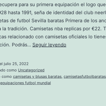
recupera para su primera equipación el logo qu
28 hasta 1991, seña de identidad del club neer
etas de futbol Sevilla baratas Primera de los an
a la tradición. Camisetas nba replicas por €22. 
as relacionado con camisetas oficiales lo tiene
Replicas
cción. Podrás…
Seguir leyendo
Equipos
De
el
julio 25, 2022
Futbol
zado como
Uncategorized
–
do como
camisetas y blusas baratas
,
camisetasfutbolbaratas
,
equipaciones futbol mundial
Camisetas
De
Futbol