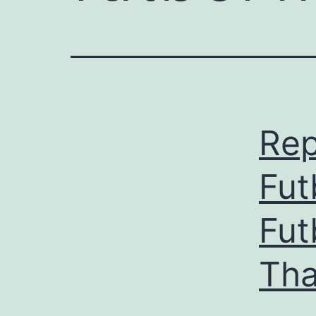
Rep
Fut
Fut
Tha