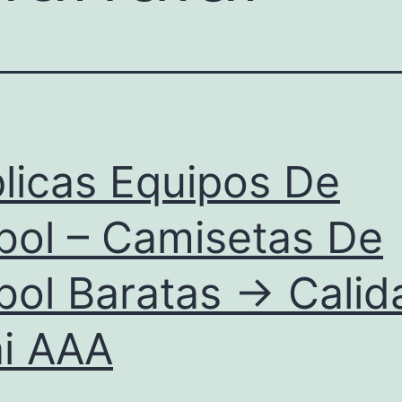
licas Equipos De
bol – Camisetas De
bol Baratas → Calid
i AAA