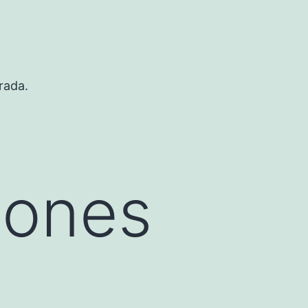
rada.
iones