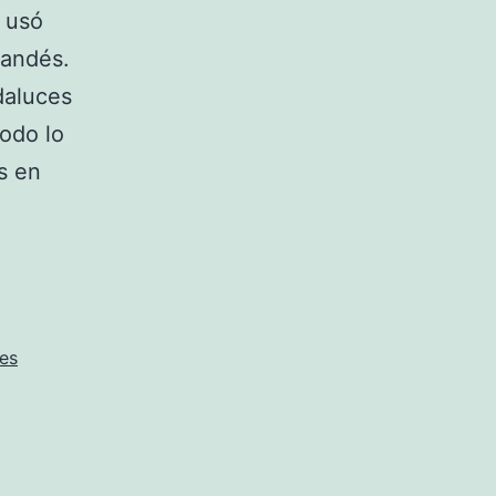
e usó
landés.
daluces
Todo lo
s en
es