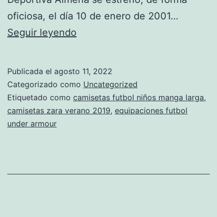
oficiosa, el día 10 de enero de 2001…
camiseta
Seguir leyendo
de
la
Publicada el
agosto 11, 2022
fms
Categorizado como
Uncategorized
mexico
Etiquetado como
camisetas futbol niños manga larga
,
camisetas zara verano 2019
,
equipaciones futbol
under armour