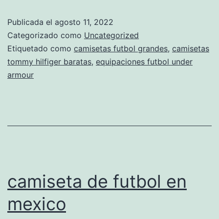
mexico
Publicada el
agosto 11, 2022
camiseta
Categorizado como
Uncategorized
de
Etiquetado como
camisetas futbol grandes
,
camisetas
tommy hilfiger baratas
,
equipaciones futbol under
river
armour
camiseta de futbol en
mexico