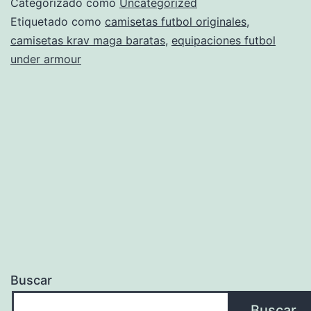
Categorizado como
Uncategorized
mexico
Etiquetado como
camisetas futbol originales
,
camisetas krav maga baratas
,
equipaciones futbol
under armour
Buscar
Buscar