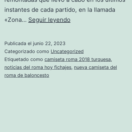
instantes de cada partido, en la llamada
partido
«Zona…
Seguir leyendo
roma
hoy
Publicada el
junio 22, 2023
tarjeta
Categorizado como
Uncategorized
roja
Etiquetado como
camiseta roma 2018 turquesa
,
noticias del roma hoy fichajes
,
nueva camiseta del
roma de baloncesto