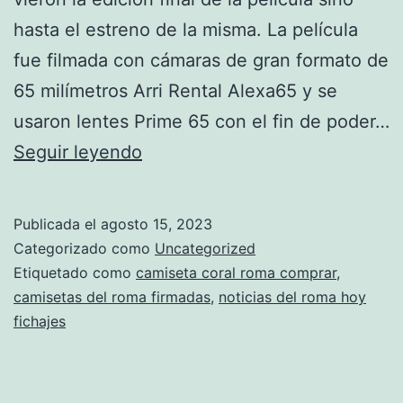
hasta el estreno de la misma. La película
fue filmada con cámaras de gran formato de
65 milímetros Arri Rental Alexa65 y se
usaron lentes Prime 65 con el fin de poder…
camiseta
Seguir leyendo
roma
final
Publicada el
agosto 15, 2023
europa
Categorizado como
Uncategorized
league
Etiquetado como
camiseta coral roma comprar
,
camisetas del roma firmadas
,
noticias del roma hoy
fichajes