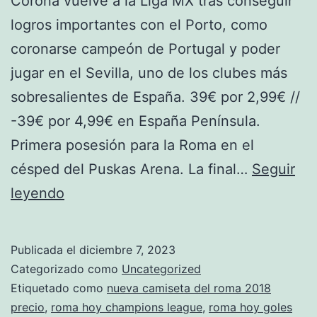
Corona vuelve a la Liga MX tras conseguir
logros importantes con el Porto, como
coronarse campeón de Portugal y poder
jugar en el Sevilla, uno de los clubes más
sobresalientes de España. 39€ por 2,99€ //
-39€ por 4,99€ en España Península.
Primera posesión para la Roma en el
césped del Puskas Arena. La final…
Seguir
roma
leyendo
temporada
2016-
Publicada el
diciembre 7, 2023
2017
Categorizado como
Uncategorized
camiseta
Etiquetado como
nueva camiseta del roma 2018
precio
,
roma hoy champions league
,
roma hoy goles