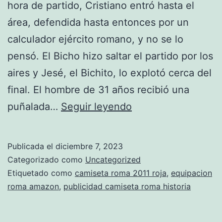
hora de partido, Cristiano entró hasta el
área, defendida hasta entonces por un
calculador ejército romano, y no se lo
pensó. El Bicho hizo saltar el partido por los
aires y Jesé, el Bichito, lo explotó cerca del
final. El hombre de 31 años recibió una
donde
puñalada…
Seguir leyendo
comprar
camisetas
Publicada el
diciembre 7, 2023
de
Categorizado como
Uncategorized
futbol
Etiquetado como
camiseta roma 2011 roja
,
equipacion
roma amazon
,
publicidad camiseta roma historia
en
roma