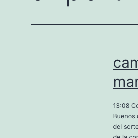
cam
man
13:08 Co
Buenos d
del sort
de la co