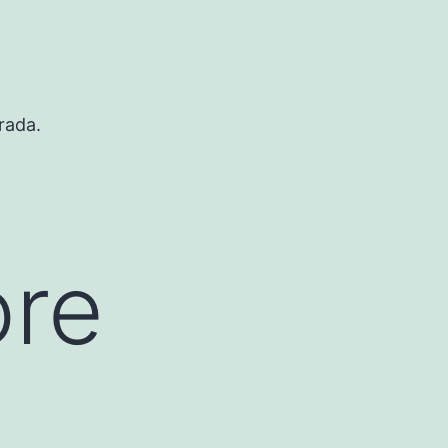
rada.
ore