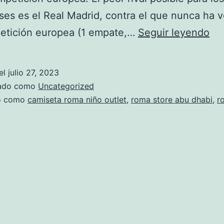
ses es el Real Madrid, contra el que nunca ha 
ca
etición europea (1 empate,…
Seguir leyendo
be
sin
el
julio 27, 2023
ma
zado como
Uncategorized
pu
do como
camiseta roma niño outlet
,
roma store abu dhabi
,
r
ro