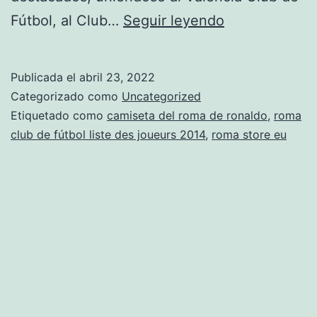
camiseta
Fútbol, al Club…
Seguir leyendo
del
roma
Publicada el
abril 23, 2022
en
Categorizado como
Uncategorized
panama
Etiquetado como
camiseta del roma de ronaldo
,
roma
club de fútbol liste des joueurs 2014
,
roma store eu