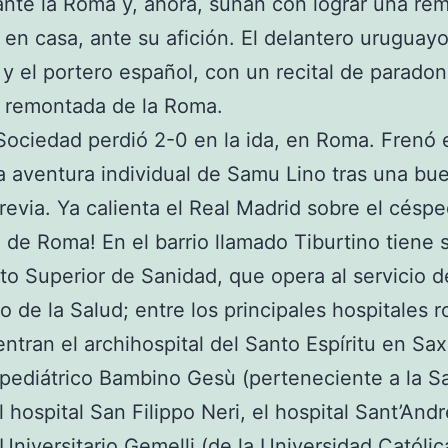
ante la Roma y, ahora, suñan con lograr una re
a en casa, ante su afición. El delantero uruguay
 y el portero español, con un recital de paradon
a remontada de la Roma.
Sociedad perdió 2-0 en la ida, en Roma. Frenó 
a aventura individual de Samu Lino tras una bu
revia. Ya calienta el Real Madrid sobre el céspe
 de Roma! En el barrio llamado Tiburtino tiene 
tuto Superior de Sanidad, que opera al servicio d
io de la Salud; entre los principales hospitales
ntran el archihospital del Santo Espíritu en Saxi
 pediátrico Bambino Gesù (perteneciente a la S
l hospital San Filippo Neri, el hospital Sant’Andr
 Universitario Gemelli (de la Universidad Católica