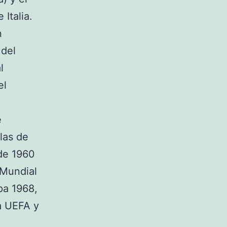
 Italia.
n
 del
l
el
e
las de
 de 1960
 Mundial
pa 1968,
a UEFA y
,