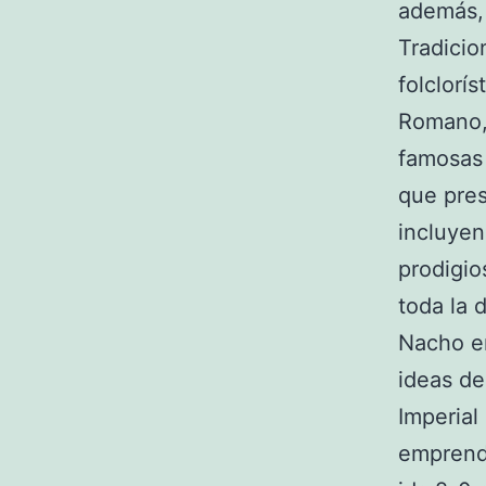
además, 
Tradicio
folclorí
Romano, 
famosas 
que pres
incluyen
prodigio
toda la 
Nacho en
ideas de
Imperial
emprendi