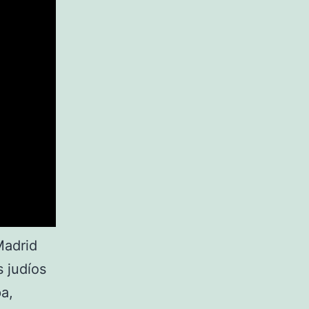
Madrid
s judíos
pa,