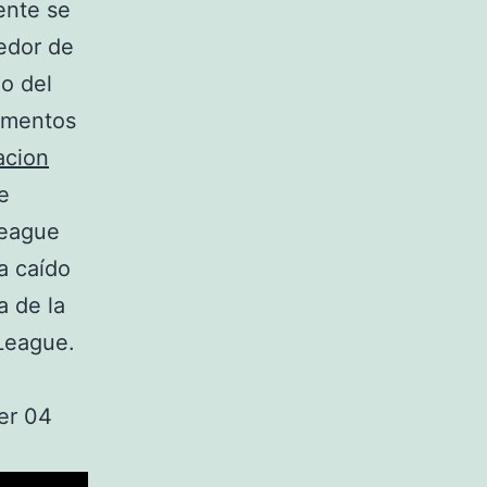
ente se
dedor de
o del
umentos
acion
e
League
a caído
a de la
 League.
er 04