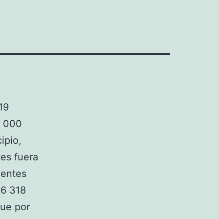
19
8 000
ipio,
tes fuera
dentes
06 318
que por