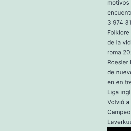
motivos 
encuentr
3 974 31
Folklor
de la vi
roma 20
Roesler 
de nuevo
en en tr
Liga ing
Volvió a
Campeone
Leverku