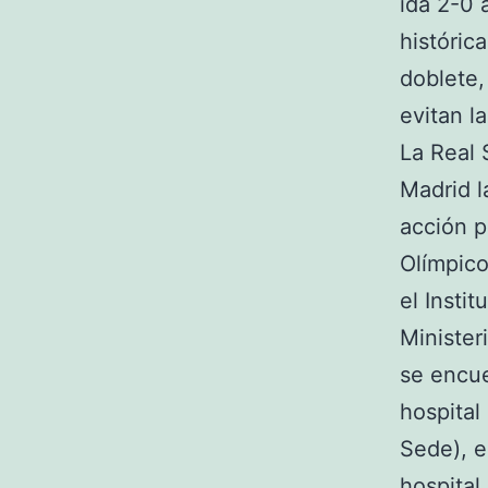
ida 2-0 
históric
doblete,
evitan l
La Real 
Madrid l
acción p
Olímpico
el Insti
Minister
se encue
hospital
Sede), e
hospital