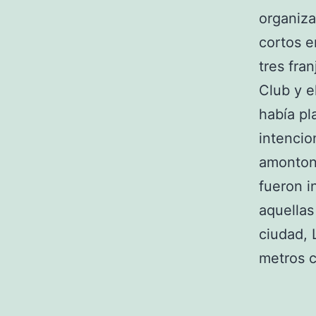
organiza
cortos e
tres fra
Club y e
había pl
intencio
amontona
fueron i
aquellas
ciudad, 
metros c