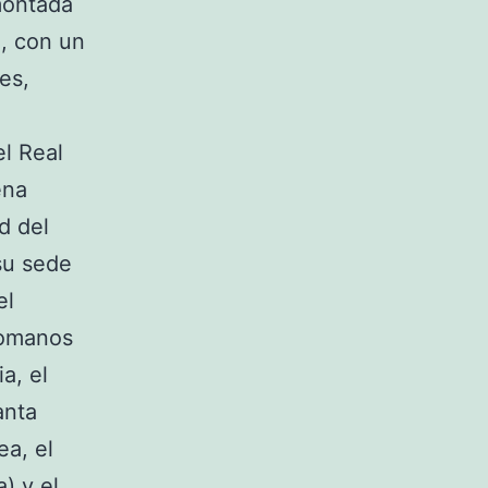
montada
o, con un
es,
el Real
ena
d del
su sede
el
 romanos
a, el
anta
ea, el
) y el