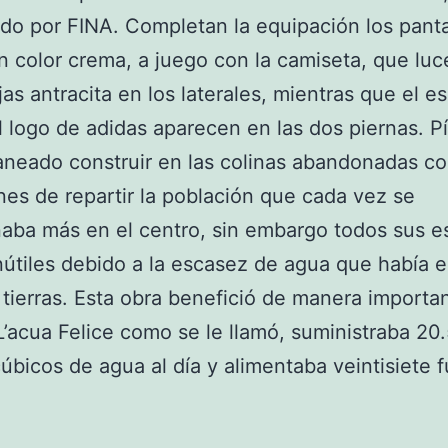
do por FINA. Completan la equipación los pant
n color crema, a juego con la camiseta, que luc
njas antracita en los laterales, mientras que el e
l logo de adidas aparecen en las dos piernas. P
aneado construir en las colinas abandonadas c
nes de repartir la población que cada vez se
ba más en el centro, sin embargo todos sus e
nútiles debido a la escasez de agua que había 
 tierras. Esta obra benefició de manera importan
L’acua Felice como se le llamó, suministraba 20
úbicos de agua al día y alimentaba veintisiete 