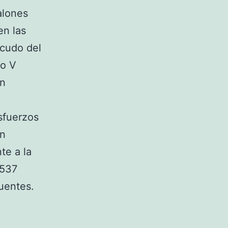
alones
en las
scudo del
ío V
on
sfuerzos
en
te a la
.537
fuentes.