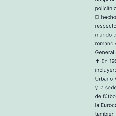
policlín
El hecho
respecto
mundo de
romano s
General
↑ En 199
incluyer
Urbano V
y la sed
de fútbo
la Euroc
también