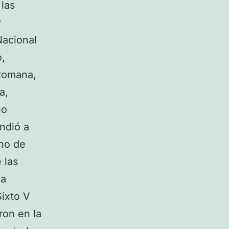
las
y
Nacional
o,
 Romana,
a,
no
endió a
ano de
 las
ma
Sixto V
ron en la