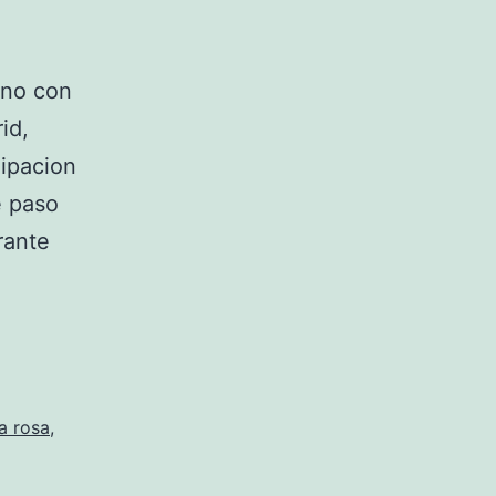
ano con
id,
uipacion
e paso
rante
a rosa
,