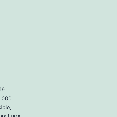
19
8 000
ipio,
tes fuera