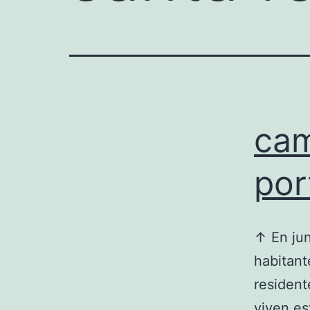
cam
por
↑ En jun
habitant
resident
viven es