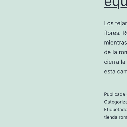
equ
Los teja
flores. 
mientras
de la ro
cierra l
esta c
Publicada 
Categori
Etiqueta
tienda rom