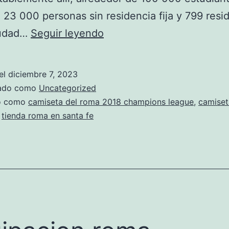
 23 000 personas sin residencia fija y 799 resi
camiseta
iudad…
Seguir leyendo
azul
roma
el
diciembre 7, 2023
portero
zado como
Uncategorized
do como
camiseta del roma 2018 champions league
,
camiset
,
tienda roma en santa fe