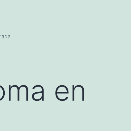
rada.
roma en