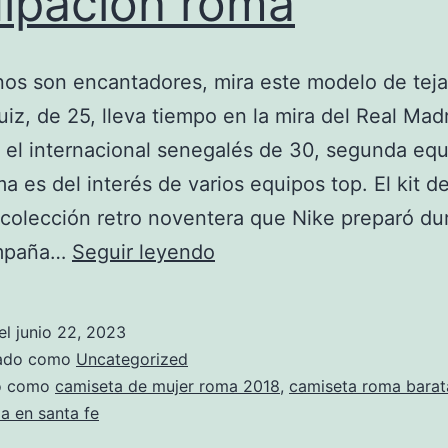
ipacion roma
nos son encantadores, mira este modelo de tej
Ruiz, de 25, lleva tiempo en la mira del Real Madr
 el internacional senegalés de 30, segunda eq
ma es del interés de varios equipos top. El kit d
a colección retro noventera que Nike preparó du
equipacion
ampaña…
Seguir leyendo
roma
el
junio 22, 2023
zado como
Uncategorized
do como
camiseta de mujer roma 2018
,
camiseta roma barat
a en santa fe