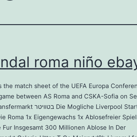
ndal roma niño eba
is the match sheet of the UEFA Europa Confere
game between AS Roma and CSKA-Sofia on Se
בטו Die Mogliche Liverpool Startelf
e Roma 1x Eigengewachs 1x Ablosefreier Spiel
Fur Insgesamt 300 Millionen Ablose In Der