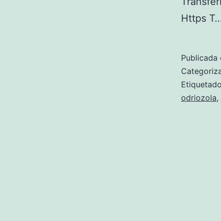
Transfer
Https T
Publicada 
Categori
Etiqueta
odriozola
,