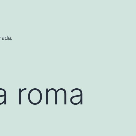
rada.
a roma