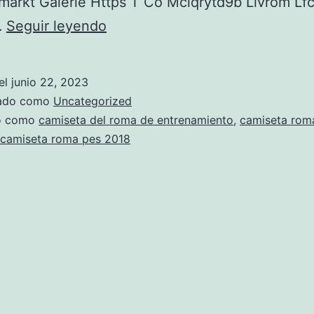
markt Galerie Https T Co Mciqrytd9b Livrom Lf
chandal
…
Seguir leyendo
roma
niño
el
junio 22, 2023
ebay
zado como
Uncategorized
do como
camiseta del roma de entrenamiento
,
camiseta rom
camiseta roma pes 2018