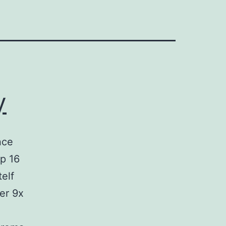
y
nce
p 16
er 9x