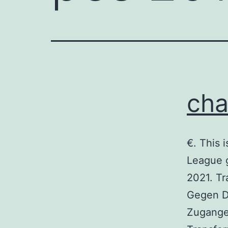
cha
€. This 
League 
2021. Transfermarkt ויטר
Gegen Di
Zugange 