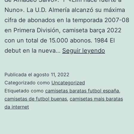
Nuno». La U.D. Almería alcanzó su máxima
cifra de abonados en la temporada 2007-08
en Primera División, camiseta barça 2022
con un total de 15.000 abonos. 1984 El
camiseta
debut en la nueva…
Seguir leyendo
original
de
Publicada el
agosto 11, 2022
mexico
Categorizado como
Uncategorized
2018
Etiquetado como
camisetas baratas futbol españa
,
camisetas de futbol buenas
,
camisetas mais baratas
mujer
da internet