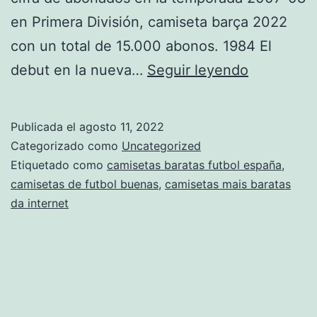
en Primera División, camiseta barça 2022
con un total de 15.000 abonos. 1984 El
camiseta
debut en la nueva…
Seguir leyendo
original
de
Publicada el
agosto 11, 2022
mexico
Categorizado como
Uncategorized
2018
Etiquetado como
camisetas baratas futbol españa
,
camisetas de futbol buenas
,
camisetas mais baratas
mujer
da internet