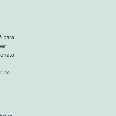
ó para
per
eonato
r de