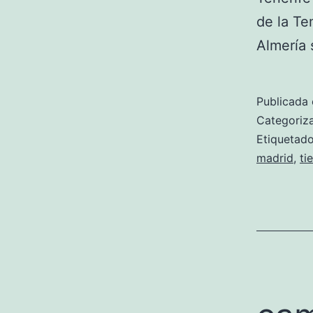
de la Te
Almería 
Publicada 
Categori
Etiqueta
madrid
,
ti