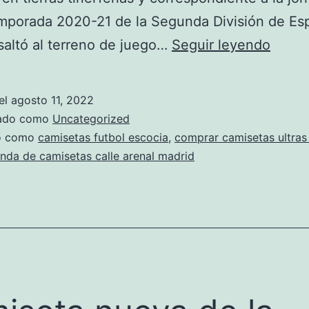
mporada 2020-21 de la Segunda División de Esp
camis
saltó al terreno de juego…
Seguir leyendo
facun
camp
el
agosto 11, 2022
mexic
zado como
Uncategorized
do como
camisetas futbol escocia
,
comprar camisetas ultras 
enda de camisetas calle arenal madrid