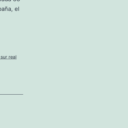
aña, el
eta
do
azzo
o
sur real