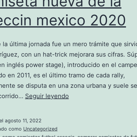
iseta nueva de la
eccin mexico 2020
e la última jornada fue un mero trámite que sirvi
íguez, con un hat-trick mejorara sus cifras. Sú
en inglés power stage), introducido en el camp
o en 2011, es el último tramo de cada rally,
ente se disputa en una zona urbana y suele se
camiseta
ecorrido…
Seguir leyendo
nueva
de
el
agosto 11, 2022
la
zado como
Uncategorized