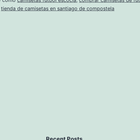
seleccin
do como
camisetas futbol escocia
,
comprar camisetas de fut
,
tienda de camisetas en santiago de compostela
mexico
2020
Recent Posts