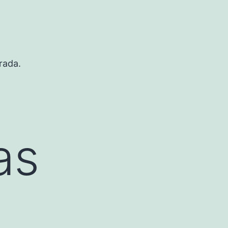
rada.
as