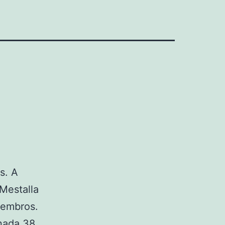
s. A
Mestalla
iembros.
rnada 38