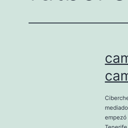
cam
ca
Ciberche
mediados
empezó a
Tenerife