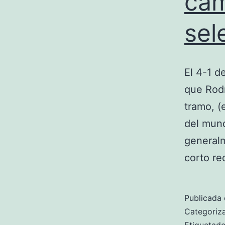
cam
sel
El 4-1 d
que Rodr
tramo, (
del mund
generalm
corto r
Publicada 
Categori